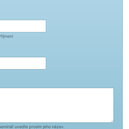
Příjmení
seminář uveďte prosím jeho název.