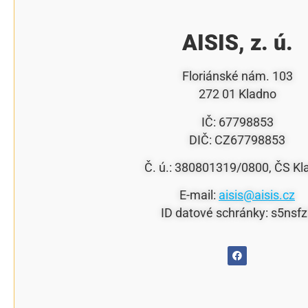
AISIS, z. ú.
Floriánské nám. 103
272 01 Kladno
IČ: 67798853
DIČ: CZ67798853
Č. ú.: 380801319/0800, ČS Kl
E-mail:
aisis@aisis.cz
ID datové schránky: s5nsf