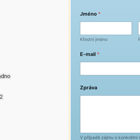
Jméno
*
Křestní jméno
E-mail
*
adno
Zpráva
z2
V případě zájmu o konkrétní 