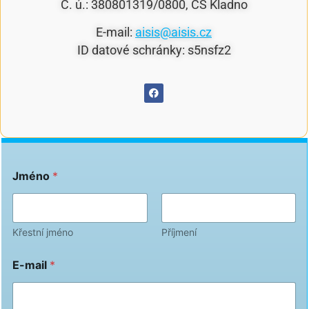
Č. ú.: 380801319/0800, ČS Kladno
E-mail:
aisis@aisis.cz
ID datové schránky: s5nsfz2
Jméno
*
Křestní jméno
Příjmení
E-mail
*