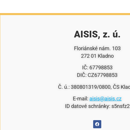
AISIS, z. ú.
Floriánské nám. 103
272 01 Kladno
IČ: 67798853
DIČ: CZ67798853
Č. ú.: 380801319/0800, ČS Kla
E-mail:
aisis@aisis.cz
ID datové schránky: s5nsfz2