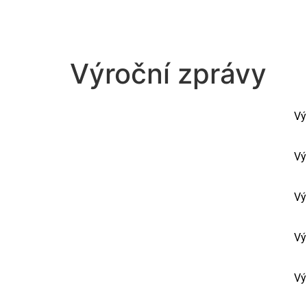
Výroční zprávy
Vý
Vý
Vý
Vý
Vý