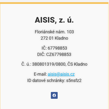
AISIS, z. ú.
Floriánské nám. 103
272 01 Kladno
IČ: 67798853
DIČ: CZ67798853
Č. ú.: 380801319/0800, ČS Kladno
E-mail:
aisis@aisis.cz
ID datové schránky: s5nsfz2