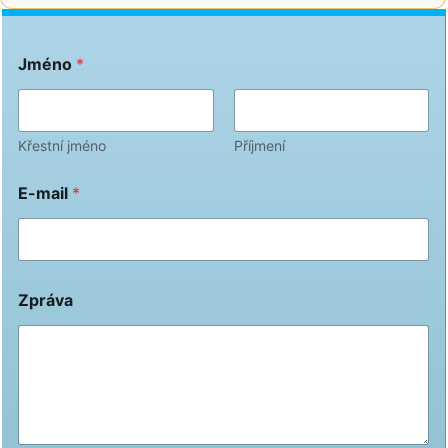
Jméno
*
Křestní jméno
Příjmení
E-mail
*
Zpráva