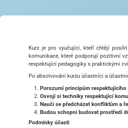
Kurz je pro vyučující, kteří chtějí pos
komunikace, které podporují pozitivní vzt
respektující pedagogiky s praktickými cv
Po absolvování kurzu účastníci a účastni
Porozumí principům respektujícího
Osvojí si techniky respektující kom
Naučí se předcházet konfliktům a řeš
Budou schopni budovat prostředí d
Podmínky účasti