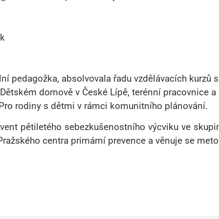
ek
lní pedagožka, absolvovala řadu vzdělávacích kurzů 
v Dětském domově v České Lípě, terénní pracovnice a 
Pro rodiny s dětmi v rámci komunitního plánování.
lvent pětiletého sebezkušenostního výcviku ve skupin
 Pražského centra primární prevence a věnuje se meto