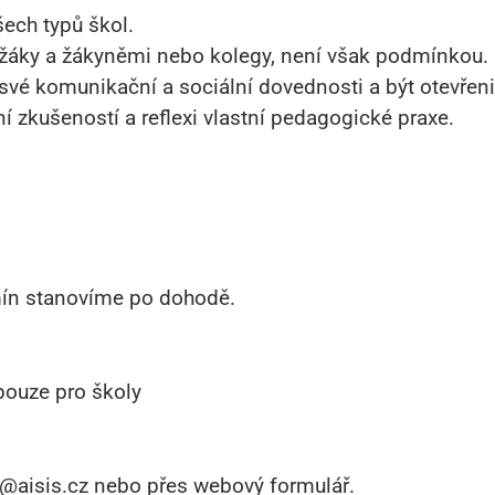
šech typů škol.
 žáky a žákyněmi nebo kolegy, není však podmínkou.
t své komunikační a sociální dovednosti a být otevřen
ní zkušeností a reflexi vlastní pedagogické praxe.
mín stanovíme po dohodě.
pouze pro školy
a@aisis.cz nebo přes webový formulář.