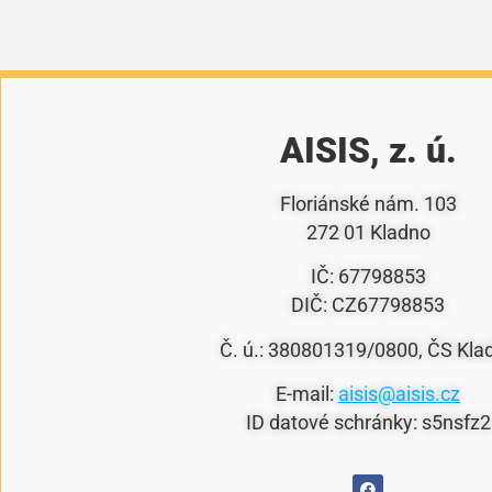
AISIS, z. ú.
Floriánské nám. 103
272 01 Kladno
IČ: 67798853
DIČ: CZ67798853
Č. ú.: 380801319/0800, ČS Kla
E-mail:
aisis@aisis.cz
ID datové schránky: s5nsfz2