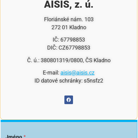
AISIS, z. ú.
Floriánské nám. 103
272 01 Kladno
IČ: 67798853
DIČ: CZ67798853
Č. ú.: 380801319/0800, ČS Kladno
E-mail:
aisis@aisis.cz
ID datové schránky: s5nsfz2
Jméno
*