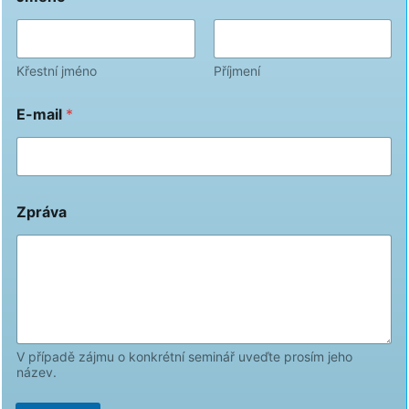
Křestní jméno
Příjmení
E-mail
*
Zpráva
V případě zájmu o konkrétní seminář uveďte prosím jeho
název.